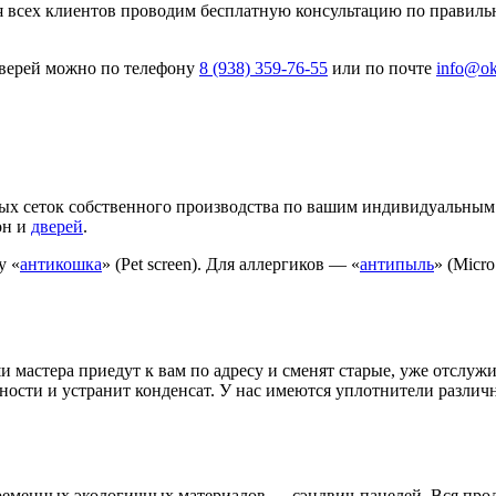
я всех клиентов проводим бесплатную консультацию по правиль
 дверей можно по телефону
8 (938) 359-76-55
или по почте
info@ok
х сеток собственного производства по вашим индивидуальным 
он и
дверей
.
у «
антикошка
» (Pet screen). Для аллергиков — «
антипыль
» (Micr
и мастера приедут к вам по адресу и сменят старые, уже отслуж
ости и устранит конденсат. У нас имеются уплотнители различ
ременных экологичных материалов — сэндвич-панелей. Вся прод