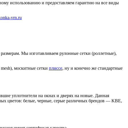
ному использованию и предоставляем гарантию на все виды
onka-vrn.ru
размерам. Мы изготавливаем рулонные сетки (роллетные),
o mesh), москитные сетки
плиссе
, ну и конечно же стандартные
ившие уплотнители на окнах и дверях на новые. Данная
ных цветов: белые, черные, серые различных брендов — KBE,
укция имеет сертификат качества.