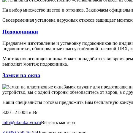
На выбор множество цветов и оттенков. Заключаем официальны
Своевременная установка наружных откосов защищает монтажн
Подоконники
Предлагаем изготовление и установку подоконников по индив
подоконники, облицованные влагоустойчивой пленкой ПВХ, ко
Монтаж нового подоконника может понадобиться во время рем
выполнят монтаж подоконника.
Замки на окна
Замок служит для предотвращени
устройство, вы с одной стороны обезопаситесь от воров, а с д
Наши специалисты готовы предложить Вам бесплатную консуль
8:00 - 21:00
Пн-Вс
info@okonka-vrn.ru
Вызвать мастера
8 (938) 359-76-55
Получить консультацию