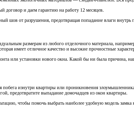
й договор и даем гарантию на работу 12 месяцев.
ый шов от разрушения, предотвращая попадание влаги внутрь 
идуальным размерам из любого отделочного материала, наприме
торая имеет отличное качество и высокие прочностные характе
онта или установки нового окна. Какой бы ни была причина, н
я побега изнутри квартиры или проникновения злоумышленника с
ругой, предотвратите выпадание домочадцев из окон квартиры.
тацию, чтобы помочь выбрать наиболее удобную модель замка н